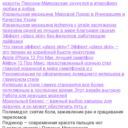
красоты Персона-Маяковская, окунулся в атмосферу
любви и добра.
Израильская медицина: Мировой Лидер в Инновациях и
Качестве Ухода
Израильская медицина lecheniya v izraile заслуженно
признана одной из лучших в мире благодаря своему
Эффект «glass skin» без фильтров: работающие
лайфхаки
Что такое эффект «glass skin»? Эффект «glass skin» —
это термин из корейской бьюти-индустрии,
Apple iPhone 12 Pro Max: лучший смартфон
Айфон 12 Про Макс, представленный осенью стал
главной новинкой в мире смартфонов и с
Рекомендации по оформлению домашнего интерьера в
гламурном стиле
Интерьер в стиле гламур становится все более
популярным в последнее время. Этот дизайн выгодно
Работа для девушек моделей
Модельный бизнес — важный выбор карьеры для
девочек, и он может обеспечить путь к
Полимедэл: снятие боли, заживление ран и сращивания
переломов
Педикюр — современная красота пальцев ног