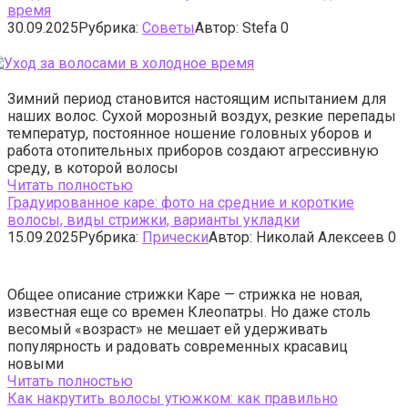
время
30.09.2025
Рубрика:
Cоветы
Автор:
Stefa
0
Зимний период становится настоящим испытанием для
наших волос. Сухой морозный воздух, резкие перепады
температур, постоянное ношение головных уборов и
работа отопительных приборов создают агрессивную
среду, в которой волосы
Читать полностью
Градуированное каре: фото на средние и короткие
волосы, виды стрижки, варианты укладки
15.09.2025
Рубрика:
Прически
Автор:
Николай Алексеев
0
Общее описание стрижки Каре — стрижка не новая,
известная еще со времен Клеопатры. Но даже столь
весомый «возраст» не мешает ей удерживать
популярность и радовать современных красавиц
новыми
Читать полностью
Как накрутить волосы утюжком: как правильно