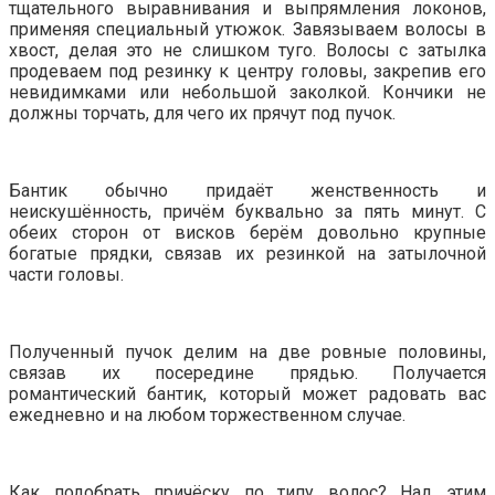
тщательного выравнивания и выпрямления локонов,
применяя специальный утюжок. Завязываем волосы в
хвост, делая это не слишком туго. Волосы с затылка
продеваем под резинку к центру головы, закрепив его
невидимками или небольшой заколкой. Кончики не
должны торчать, для чего их прячут под пучок.
Бантик обычно придаёт женственность и
неискушённость, причём буквально за пять минут. С
обеих сторон от висков берём довольно крупные
богатые прядки, связав их резинкой на затылочной
части головы.
Полученный пучок делим на две ровные половины,
связав их посередине прядью. Получается
романтический бантик, который может радовать вас
ежедневно и на любом торжественном случае.
Как подобрать причёску по типу волос? Над этим