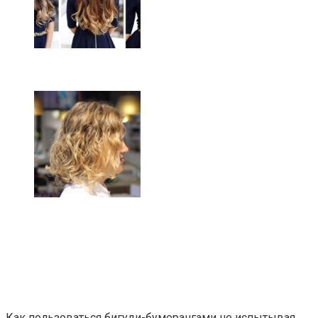
Как пользоваться бигуди-бумерангами не испытывая