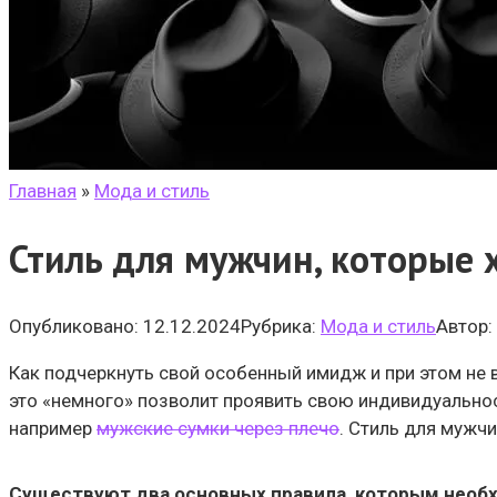
Главная
»
Мода и стиль
Стиль для мужчин, которые 
Опубликовано:
12.12.2024
Рубрика:
Мода и стиль
Автор:
Как подчеркнуть свой особенный имидж и при этом не 
это «немного» позволит проявить свою индивидуальнос
например
мужские сумки через плечо
. Стиль для мужч
Существуют два основных правила, которым необ