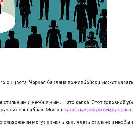
кого он цвета. Черная бандана по-ковбойски может казат
 стильным и необычным, — это кепка. Этот головной убо
 улучшит ваш образ. Можно
купить мужскую сумку через
ользовании могут помочь выглядеть стильно и необыч