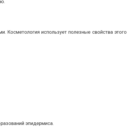
ию.
и. Косметология использует полезные свойства этого
бразований эпидермиса.