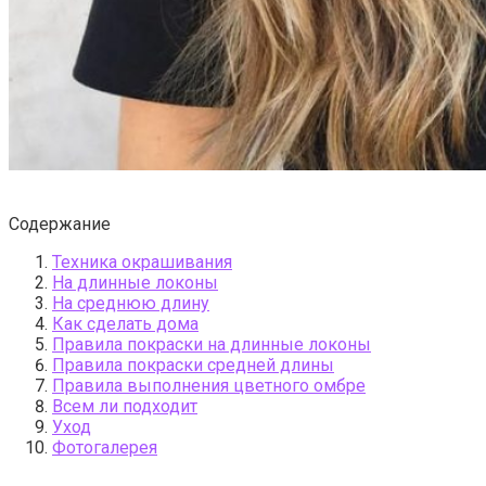
Содержание
Техника окрашивания
На длинные локоны
На среднюю длину
Как сделать дома
Правила покраски на длинные локоны
Правила покраски средней длины
Правила выполнения цветного омбре
Всем ли подходит
Уход
Фотогалерея