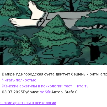
В мире, где городская суета диктует бешеный ритм, а 
Читать полностью
Женские архетипы в психологии: тест — кто ты
03.07.2025
Рубрика:
хобби
Автор:
Stefa
0