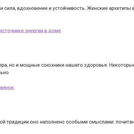
и сила, вдохновение и устойчивость. Женские архетипы 
источники энергии в доме
ера, но и мощные союзники нашего здоровья. Некоторые
льно
авянок
ской традиции оно наполнено особыми смыслами: почитан