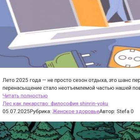
Лето 2025 года — не просто сезон отдыха, это шанс пе
перенасыщение стало неотъемлемой частью нашей по
Читать полностью
Лес как лекарство: философия shinrin-yoku
05.07.2025
Рубрика:
Женское здоровье
Автор:
Stefa
0