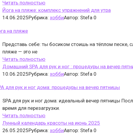
Читать полностью
Йога на пляже: комплекс упражнений для утра
14.06.2025
Рубрика:
хобби
Автор:
Stefa
0
Представь себе: ты босиком стоишь на тёплом песке,
пляже — это не
Читать полностью
Домашний SPA для рук и ног : процедуры на вечер пят
10.06.2025
Рубрика:
хобби
Автор:
Stefa
0
SPA для рук и ног дома: идеальный вечер пятницы Пос
время для перезагрузки.
Читать полностью
Лунный календарь красоты на июнь 2025
26.05.2025
Рубрика:
хобби
Автор:
Stefa
0