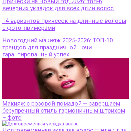
Прически на Новый год 2026: топ-6
вечерних укладок для всех длин волос
14 вариантов причесок на длинные волосы
с фото-примерами
Новогодний макияж 2025-2026: ТОП-10
трендов для праздничной ночи —
гарантированный успех
Макияж с розовой помадой — завершаем
безупречный стиль гармоничным штрихом
+ фото
Долговременная укладка волос — идеи для