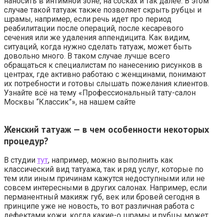
наносить в интимной зоне, на сосках и так далее. В этом
случае такой татуаж также позволяет скрыть рубцы и
шрамы, например, если речь идет про период
реабилитации после операций, после кесаревого
сечения или же удаления аппендицита. Как видим,
ситуаций, когда нужно сделать татуаж, может быть
довольно много. В таком случае лучше всего
обращаться к специалистам по нанесению рисунков в
центрах, где активно работаю с женщинами, понимают
их потребности и готовы слышать пожелания клиентов.
Узнайте всё на тему «Профессиональный тату-салон
Москвы “Классик”», на нашем сайте
Женский татуаж — в чем особенности некоторых
процедур?
В студии
тут
, например, можно выполнить как
классический вид татуажа, так и ряд услуг, которые по
тем или иным причинам кажутся недоступными или не
совсем интересными в других салонах. Например, если
перманентный макияж губ, век или бровей сегодня в
принципе уже не новость, то вот различная работа с
дефектами кожи, когда какие-о шрамы и рубцы может