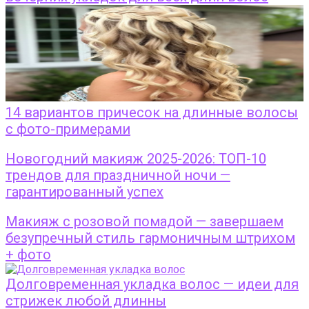
14 вариантов причесок на длинные волосы
с фото-примерами
Новогодний макияж 2025-2026: ТОП-10
трендов для праздничной ночи —
гарантированный успех
Макияж с розовой помадой — завершаем
безупречный стиль гармоничным штрихом
+ фото
Долговременная укладка волос — идеи для
стрижек любой длинны