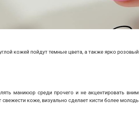
углой кожей пойдут темные цвета, а также ярко розовы
ять маникюр среди прочего и не акцентировать внима
т свежести коже, визуально сделает кисти более молод