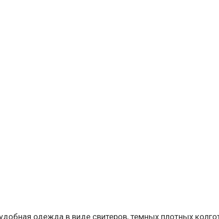
неудобная одежда в виде свитеров, темных плотных колго