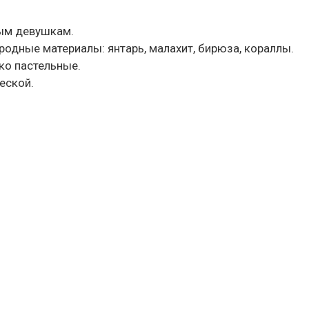
ным девушкам.
иродные материалы: янтарь, малахит, бирюза, кораллы.
ко пастельные.
еской.