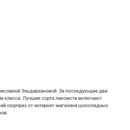
рисовной Эльдархановой. За последующие два
м класса. Лучшие сорта лакомств включают
дкий сюрприз от интернет-магазина шоколадных
ров: