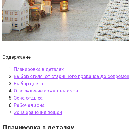
Содержание
Планировка в деталях
Выбор стиля: от старинного прованса до соврем
Выбор цвета
Оформление комнатных зон
Зона отдыха
Рабочая зона
Зона хранения вещей
Планировка в деталях