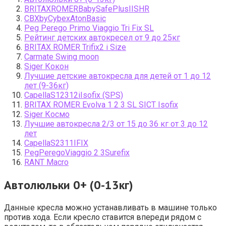
BRITAXROMERBabySafePlusIISHR
CBXbyCybexAtonBasic
Peg Perego Primo Viaggio Tri Fix SL
Рейтинг детских автокресел от 9 до 25кг
BRITAX ROMER Trifix2 i Size
Carmate Swing moon
Siger Кокон
Лучшие детские автокресла для детей от 1 до 12
лет (9-36кг)
CapellaS12312iIsofix (SPS)
BRITAX ROMER Evolva 1 2 3 SL SICT Isofix
Siger Космо
Лучшие автокресла 2/3 от 15 до 36 кг от 3 до 12
лет
CapellaS2311IFIX
PegPeregoViaggio 2 3Surefix
RANT Macro
Автолюльки 0+ (0-13кг)
Данные кресла можно устанавливать в машине только
против хода. Если кресло ставится впереди рядом с