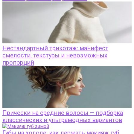
Нестандартный трикотаж: манифест
смелости, текстуры и невозможных
пропорций
Прически на средние волосы — подборка
классических и ультрамодных вариантов
Губы на холоде: как держать макияж губ