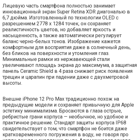
Лицевую часть смартфона полностью занимает
инновационный экран Super Retina XDR диагональю в
6,7 дюйма. Изготовленный по технологии OLED с
разрешением 2778 x 1284 точек, он сохраняет
реалистичность цветов, но добавляет яркость и
насыщенность, а также автоматически регулирует
баланс черно-белых тонов. Изображение кажется
комфортным для восприятия даже в солнечный день,
без бликов на поверхности и утомления глаз.
Минимальные рамки из нержавеющей стали
увеличивают площадь экрана до максимума, а защитная
панель Ceramic Shield в 4 раза снижает риск появления
трещин и царапин при падении даже с двухметровой
высоты.
Внешне iPhone 12 Pro Max традиционно похож на
предыдущие модели и сохраняет привычную для Apple
эстетику минимализма. Бросаются в глаза острые,
ребристые грани корпуса — необычное, но удобное и
практичное решение. Стандарт защиты корпуса IP68
свидетельствует о том, что смартфон не боится даже
кратковременного погружения в воду, не говоря про