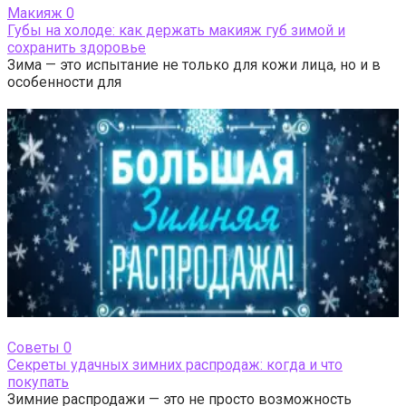
Макияж
0
Губы на холоде: как держать макияж губ зимой и
сохранить здоровье
Зима — это испытание не только для кожи лица, но и в
особенности для
Cоветы
0
Секреты удачных зимних распродаж: когда и что
покупать
Зимние распродажи — это не просто возможность