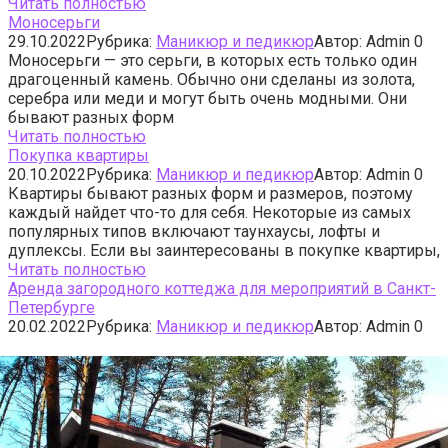
Читать полностью
Моносерьги
29.10.2022
Рубрика:
Маникюр и педикюр
Автор:
Admin
0
Моносерьги — это серьги, в которых есть только один
драгоценный камень. Обычно они сделаны из золота,
серебра или меди и могут быть очень модными. Они
бывают разных форм
Читать полностью
Покупка квартиры
20.10.2022
Рубрика:
Маникюр и педикюр
Автор:
Admin
0
Квартиры бывают разных форм и размеров, поэтому
каждый найдет что-то для себя. Некоторые из самых
популярных типов включают таунхаусы, лофты и
дуплексы. Если вы заинтересованы в покупке квартиры,
Читать полностью
Аренда загородного коттеджа для мероприятий в Санкт-
Петербурге
20.02.2022
Рубрика:
Маникюр и педикюр
Автор:
Admin
0