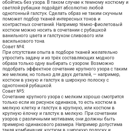
обойтись без узора. В таком случае к темному костюму и
светлой рубашке подойдёт абсолютно любой
однотонный галстук. Сделать образ не таким скучным
поможет подбор тканей интересных тонов и
контрастных сочетаний. Например тёмно-фиолетовый
костюм можно носить в сочетании с рубашкой
ванильного цвета и галстуком сливового или
василькового тона.
Совет №4:
При отсутствии опыта в подборе тканей желательно
упростить задачу и из трёх составляющих модного
образа только одну выбирать с узором. Возможно
подобрать эффектное сочетание крупного узора с таким
же мелким, но только для двух деталей, — например,
костюм в узкую и галстук в широкую полоску с
однотонной рубашкой.
Совет №5:
Сочетание крупного узора с мелким хорошо смотрится
только если их рисунок одинаков, то есть костюм в
мелкую клетку и галстук в крупную, или костюм в
крупную ёлочку и галстук в мелкую. При сочетании
узоров с различными мотивами, они должны быть
примерно одинакового размера. Например допустима
такая комбинация: костюм в широкую полоску и