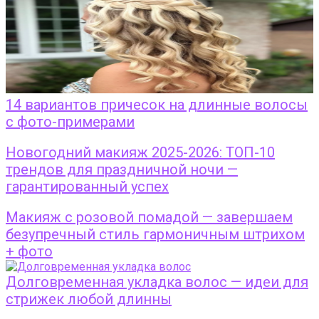
14 вариантов причесок на длинные волосы
с фото-примерами
Новогодний макияж 2025-2026: ТОП-10
трендов для праздничной ночи —
гарантированный успех
Макияж с розовой помадой — завершаем
безупречный стиль гармоничным штрихом
+ фото
Долговременная укладка волос — идеи для
стрижек любой длинны