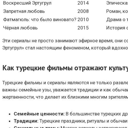
Воскресший Эртугрул
2014
Эпическая
Запретная любовь
2008
Роман, к
Фатмагюль: что было виновато?
2010
Драма о 
Чёрная любовь
2015
История о
Эти сериалы не просто занимают эфирное время, они с
Эртугрул» стал настоящим феноменом, который вдохн
Как турецкие фильмы отражают культу
Турецкие фильмы и сериалы являются не только развле
важны семейные узы, уважается традиции и как обычаи
жертвенности, что делает их близкими многим зрителям
Семейные ценности:
В большинстве турецких др
Традиции:
Турецкие праздники, ритуалы и обычаи