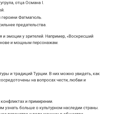
грула, отца Османа I.
ей.
й героини Фатмагюль.
сильнее предательства.
 и эмоции у зрителей. Например, «Воскресший
снове и мощным персонажам.
ры и традиций Турции. В них можно увидеть, как
сосредоточены на вопросах чести, любви и
 конфликтах и примирении.
ям узнать больше о культурном наследии страны.