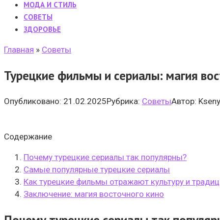
МОДА И СТИЛЬ
CОВЕТЫ
ЗДОРОВЬЕ
Главная
»
Cоветы
Турецкие фильмы и сериалы: магия вос
Опубликовано:
21.02.2025
Рубрика:
Cоветы
Автор:
Ksen
Содержание
Почему турецкие сериалы так популярны?
Самые популярные турецкие сериалы
Как турецкие фильмы отражают культуру и традиц
Заключение: магия восточного кино
Почему турецкие сериалы так популяр