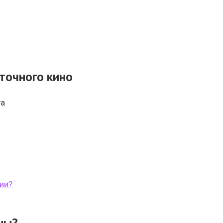
точного кино
ya
ии?
ны?