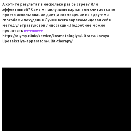
А хотите результат в несколько раз быстрее? Или
эффективней? Самым наилучшим вариантом считается не
просто использование диет, а совмещение их с другими
способами похудения. Лучше всего зарекомендовал себя
метод ультразвуковой липосакции. Подробнее можно
прочитать
по ссылке
https://olymp.clinic/service/kosmetologiya/ultrazvukovaya-
liposakcziya-apparatom-ulfit-therapy/